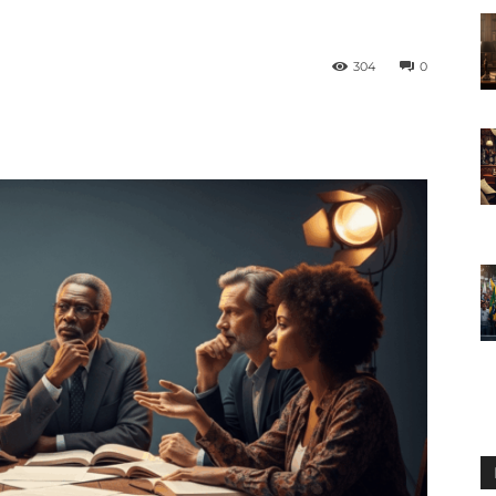
o
304
0