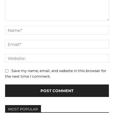
Comment:
Na
Ema
We
Save my name, email, and website in this browser for
the next time I comment.
MOST POPULAR