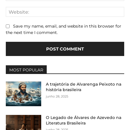
We
Save my name, email, and website in this browser for
the next time I comment.
MOST POPULAR
A trajetória de Alvarenga Peixoto na
história brasileira
junho 28, 2025
O Legado de Álvares de Azevedo na
Literatura Brasileira
junho 28, 2025