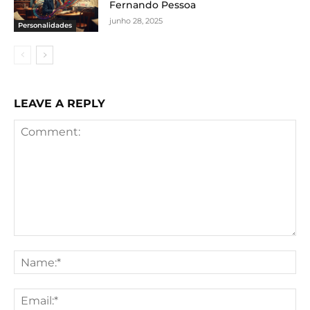
Fernando Pessoa
junho 28, 2025
Personalidades
LEAVE A REPLY
Comment:
Na
Ema