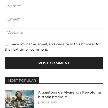
Na
Ema
We
Save my name, email, and website in this browser for
the next time I comment.
MOST POPULAR
A trajetória de Alvarenga Peixoto na
história brasileira
junho 28, 2025