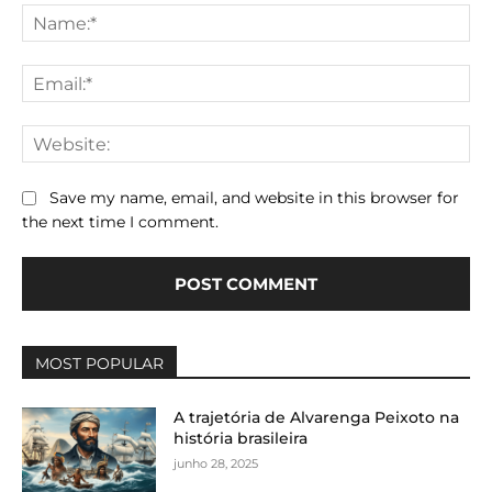
Na
Ema
We
Save my name, email, and website in this browser for
the next time I comment.
MOST POPULAR
A trajetória de Alvarenga Peixoto na
história brasileira
junho 28, 2025