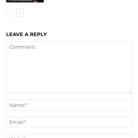
LEAVE A REPLY
Comment:
Na
Ema
We