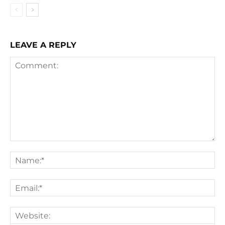
LEAVE A REPLY
Comment:
Na
Ema
We